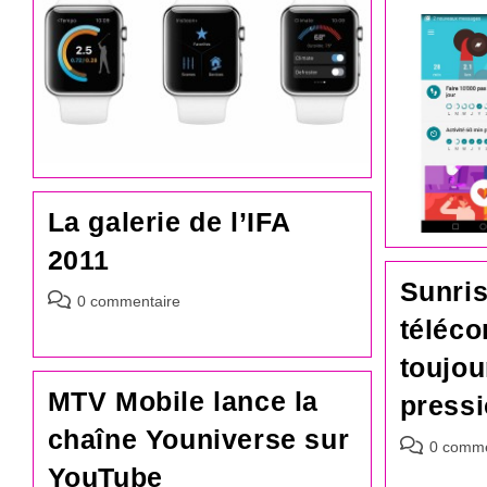
la
publication :
La galerie de l’IFA
2011
Sunris
Commentaires
0 commentaire
de
téléc
la
toujou
publication :
MTV Mobile lance la
press
chaîne Youniverse sur
Commentair
0 comme
de
YouTube