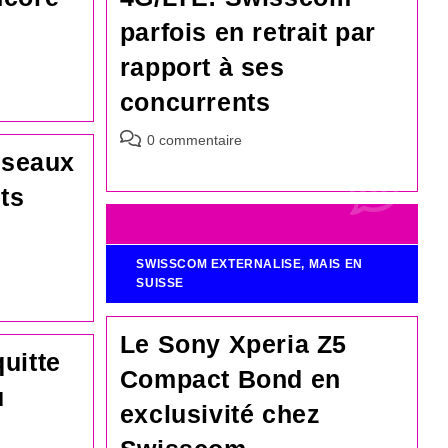
parfois en retrait par
rapport à ses
concurrents
Commentaires
0 commentaire
éseaux
de
la
ts
publication :
SWISSCOM EXTERNALISE, MAIS EN
SUISSE
Le Sony Xperia Z5
uitte
Compact Bond en
u
exclusivité chez