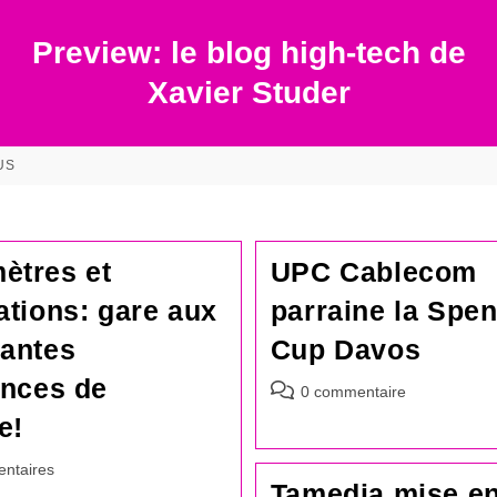
Preview: le blog high-tech de
Xavier Studer
US
ètres et
UPC Cablecom
ations: gare aux
parraine la Spen
tantes
Cup Davos
ences de
Commentaires
0 commentaire
de
e!
la
publication :
es
ntaires
Tamedia mise e