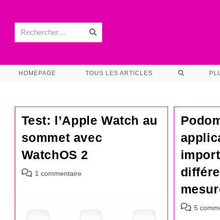
Skip
to
content
Rechercher…
Envoyer
la
recherche
TOGGLE
HOMEPAGE
TOUS LES ARTICLES
PL
WEBSITE
SEARCH
Test: l’Apple Watch au
Podom
sommet avec
applic
WatchOS 2
impor
différ
Commentaires
1 commentaire
de
mesur
la
publication :
Commentair
5 comme
de