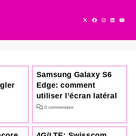
Samsung Galaxy S6
gler
Edge: comment
utiliser l’écran latéral
Commentaires
0 commentaire
de
la
publication :
ncore
4G/LTE: Swisscom