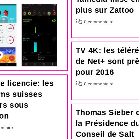
plus sur Zattoo
Commentaires
0 commentaire
de
la
publication :
TV 4K: les télér
de Net+ sont prê
pour 2016
e licencie: les
Commentaires
0 commentaire
de
oms suisses
la
publication :
rs sous
Thomas Sieber q
ion
la Présidence d
es
ntaire
Conseil de Salt